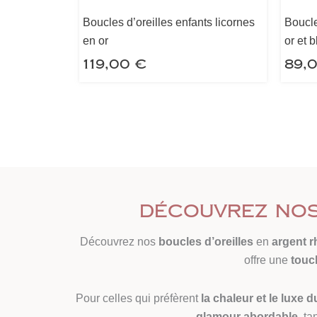
Boucles d’oreilles enfants licornes
Boucle
en or
or et 
119,00
€
89,
Découvrez nos 
Découvrez nos
boucles d’oreilles
en
argent r
offre une
touc
Pour celles qui préfèrent
la chaleur et le luxe 
glamour abordable
, ta