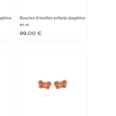
auphins
Boucles d’oreilles enfants dauphins
en or
99,00
€