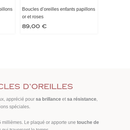
pillons
Boucles d’oreilles enfants papillons
or et roses
89,00
€
cles d’oreilles
ux, apprécié pour
sa brillance
et
sa résistance
,
ions spéciales.
 millièmes. Le plaqué or apporte une
touche de
 qui traversent le temps.