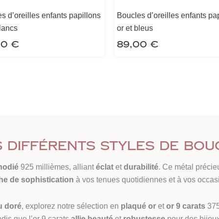
s d’oreilles enfants papillons
Boucles d’oreilles enfants pa
blancs
or et bleus
00
€
89,00
€
différents styles de bou
hodié
925 millièmes, alliant
éclat
et
durabilité
. Ce métal précie
he de sophistication
à vos tenues quotidiennes et à vos occas
du doré
, explorez notre sélection en
plaqué or
et
or 9 carats
375
ndis que l’or 9 carats
allie beauté
et
robustesse
pour des bijoux