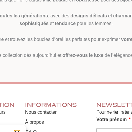
toutes les générations
, avec des
designs délicats
et
charman
sophistiqués
et
tendance
pour les femmes.
re
et trouvez les boucles d’oreilles parfaites pour exprimer
votr
e collection dès aujourd’hui et
offrez-vous le luxe
de l’élégance
tion
Informations
Newslet
Pour ne rien rater 
urs
Nous contacter
Votre prénom
À propos