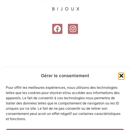
F
I
a
n
c
s
e
t
b
a
o
g
o
r
Gérer le consentement
k
a
m
Pour offrir les meilleures expériences, nous utilisons des technologies
telles que les cookies pour stocker et/ou accéder aux informations des
appareils. Le fait de consentir à ces technologies nous permettra de
traiter des données telles que le comportement de navigation ou les ID
uniques sur ce site. Le fait de ne pas consentir ou de retirer son
consentement peut avoir un effet négatif sur certaines caractéristiques
et fonctions.