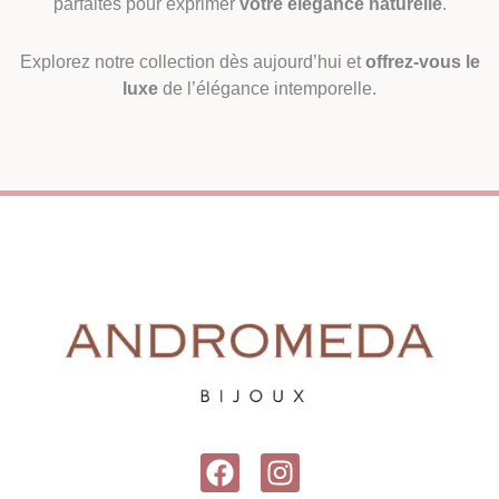
parfaites pour exprimer
votre élégance naturelle
.
Explorez notre collection dès aujourd’hui et
offrez-vous le
luxe
de l’élégance intemporelle.
F
I
a
n