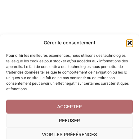
c
s
e
t
b
a
o
g
o
r
Gérer le consentement
k
a
m
Pour offrir les meilleures expériences, nous utilisons des technologies
telles que les cookies pour stocker et/ou accéder aux informations des
appareils. Le fait de consentir à ces technologies nous permettra de
traiter des données telles que le comportement de navigation ou les ID
uniques sur ce site. Le fait de ne pas consentir ou de retirer son
consentement peut avoir un effet négatif sur certaines caractéristiques
et fonctions.
ACCEPTER
REFUSER
VOIR LES PRÉFÉRENCES