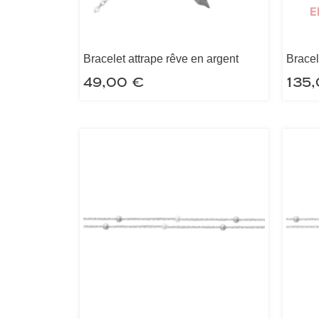
E
Bracelet attrape rêve en argent
Bracel
49,00
€
135