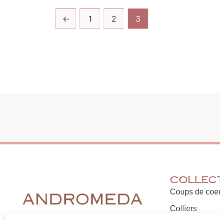
←
1
2
3
Collec
Coups de coe
Colliers