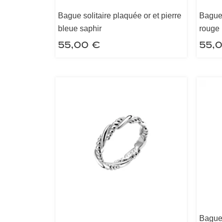
Bague solitaire plaquée or et pierre
Bague 
bleue saphir
rouge 
55,00
€
55,
Bague 