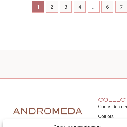
1
2
3
4
…
6
7
Collec
Coups de coe
Colliers
Bracelets
Gérer le consentement