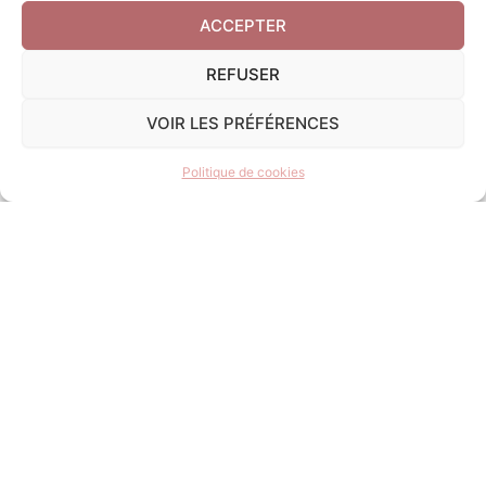
ACCEPTER
Informations complémentaires
REFUSER
VOIR LES PRÉFÉRENCES
Politique de cookies
ENVOYER
Adresse mail
Vous avez des questions concernant nos bijoux ou vous
avez des réclamations ou vous rencontrez des problèmes
avec votre commande ? Utilisez cette adresse mail pour
nous contacter directement :
contact@andromeda-bijoux.fr
Nous vous apporterons une réponse le plus tôt