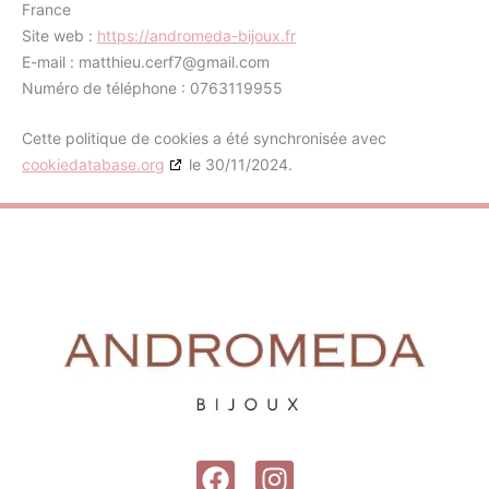
France
Site web :
https://andromeda-bijoux.fr
E-mail :
matthieu.cerf7@
gmail.com
Numéro de téléphone : 0763119955
Cette politique de cookies a été synchronisée avec
cookiedatabase.org
le 30/11/2024.
F
I