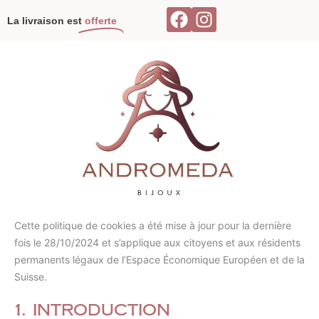
Consent
Consent
Consent
Consent
Consent
Consent
Consent
Consent
Consent
Consent
Consent
Consent
Consent
Consent
Consent
Statistiqu
Marketin
Aller
F
I
to
to
to
to
to
to
to
to
to
to
to
to
to
to
to
La livraison est
offerte
au
a
n
service
service
service
service
service
service
service
service
service
service
service
service
service
service
service
contenu
c
s
woocommer
wistia
elementor
wordpress
stripe
google-
sourcebuste
automattic
mailchimp
google-
google-
paypal
facebook
divers
divers
analytics
js
fonts
recaptcha
e
t
b
a
o
g
o
r
k
a
m
Cette politique de cookies a été mise à jour pour la dernière
fois le 28/10/2024 et s’applique aux citoyens et aux résidents
permanents légaux de l’Espace Économique Européen et de la
Suisse.
1. Introduction