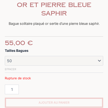
or et pierre bleue
saphir
Bague solitaire plaqué or sertie d’une pierre bleue saphir.
55,00
€
quantité
Tailles Bagues
de
Bague
solitaire
plaquée
EFFACER
or
et
Rupture de stock
pierre
bleue
saphir
AJOUTER AU PANIER