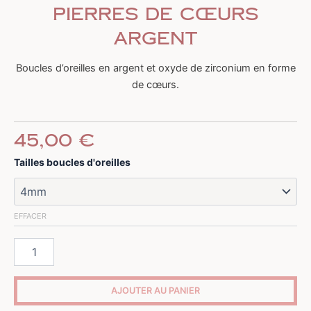
pierres de cœurs
argent
Boucles d’oreilles en argent et oxyde de zirconium en forme
de cœurs.
45,00
€
quantité
Tailles boucles d'oreilles
de
Boucles
d'oreilles
pierres
EFFACER
de
cœurs
argent
AJOUTER AU PANIER