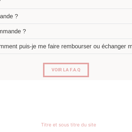
?
ande ?
commande ?
omment puis-je me faire rembourser ou échanger mo
VOIR LA F.A.Q