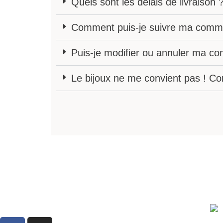
Quels sont les délais de livraison 
Comment puis-je suivre ma comm
Puis-je modifier ou annuler ma 
Le bijoux ne me convient pas ! C
F
I