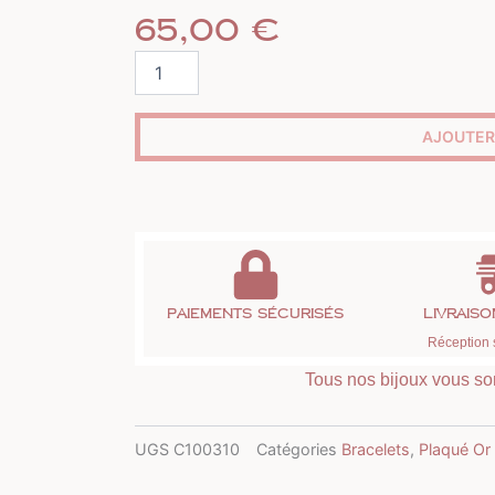
65,00
€
quantité
de
Bracelet
chaîne
AJOUTER
mailles
plates
plaqué
or
Paiements sécurisés
Livrais
Réception 
Tous nos bijoux vous son
UGS
C100310
Catégories
Bracelets
,
Plaqué Or