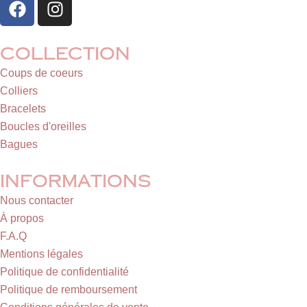
a
n
c
s
e
t
Collection
b
a
Coups de coeurs
o
g
Colliers
o
r
Bracelets
k
a
Boucles d'oreilles
m
Bagues
Informations
Nous contacter
À propos
F.A.Q
Mentions légales
Politique de confidentialité
Politique de remboursement