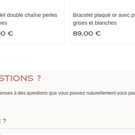
let double chaîne perles
Bracelet plaqué or avec p
hes
grises et blanches
00
€
89,00
€
stions ?
ponses à des questions que vous pouvez naturellement vous pau
t ?