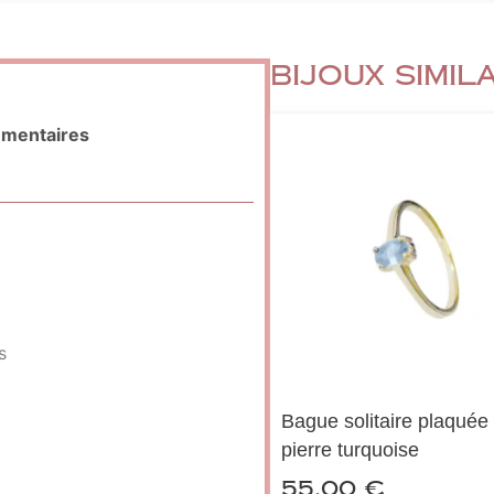
Bijoux simil
émentaires
s
Bague solitaire plaquée 
pierre turquoise
55,00
€