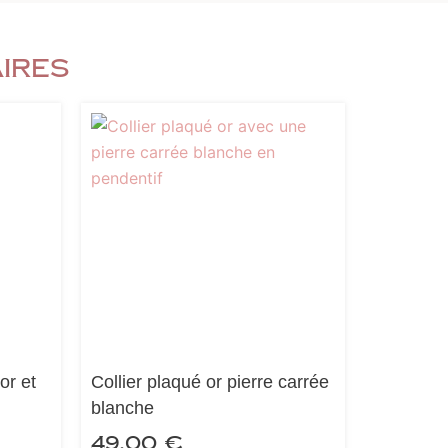
aires
or et
Collier plaqué or pierre carrée
blanche
49,00
€