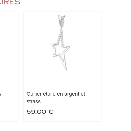
aires
s
Collier étoile en argent et
strass
59,00
€