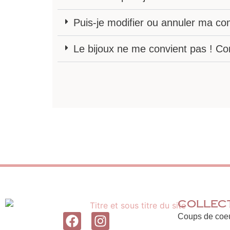
Puis-je modifier ou annuler ma 
Le bijoux ne me convient pas ! C
Collec
F
I
Coups de coe