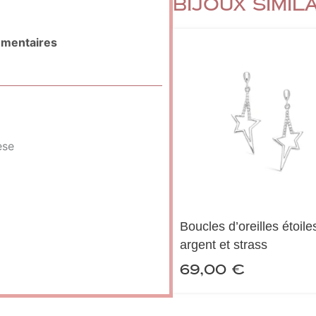
Bijoux simil
émentaires
èse
Boucles d’oreilles étoile
argent et strass
69,00
€