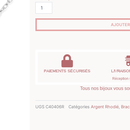
quantité
de
Bracelet
étoile
AJOUTER
argent
et
strass
Paiements sécurisés
Livrais
Réception 
Tous nos bijoux vous son
UGS
C40406R
Catégories
Argent Rhodié
,
Brac