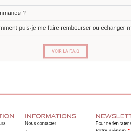
commande ?
omment puis-je me faire rembourser ou échanger mo
VOIR LA F.A.Q
tion
Informations
Newslet
Pour ne rien rater 
urs
Nous contacter
Votre prénom