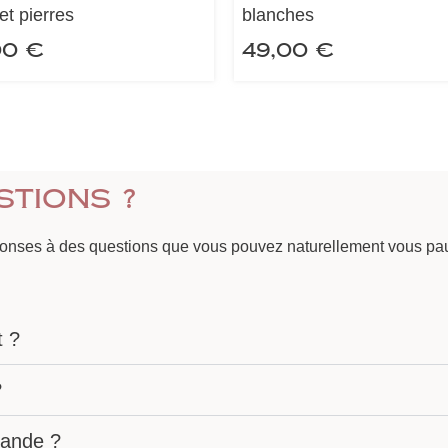
et pierres
blanches
00
€
49,00
€
stions ?
ponses à des questions que vous pouvez naturellement vous pau
t ?
?
ande ?