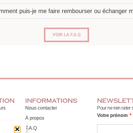
omment puis-je me faire rembourser ou échanger mo
VOIR LA F.A.Q
tion
Informations
Newslet
Pour ne rien rater 
urs
Nous contacter
Votre prénom
À propos
F.A.Q