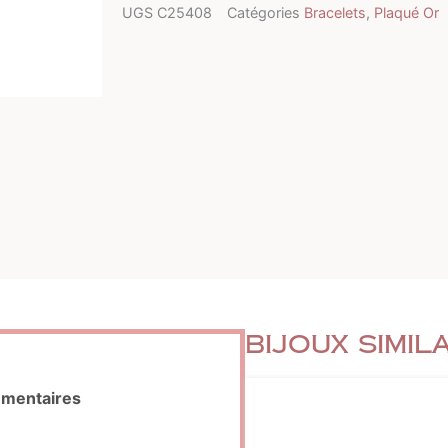
UGS
C25408
Catégories
Bracelets
,
Plaqué Or
Bijoux simil
émentaires