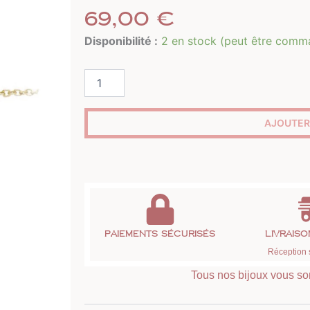
69,00
€
quantité
Disponibilité :
2 en stock (peut être comm
de
Bracelet
plaqué
or
barrette
cœur
AJOUTER
couvert
de
strass
Paiements sécurisés
Livrais
Réception 
Tous nos bijoux vous son