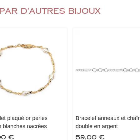
par d'autres bijoux
et plaqué or perles
Bracelet anneaux et chaî
s blanches nacrées
double en argent
00
€
59,00
€