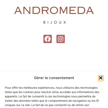
F
I
a
n
c
s
e
t
b
a
o
g
o
r
Gérer le consentement
k
a
m
Pour offrir les meilleures expériences, nous utilisons des technologies
telles que les cookies pour stocker et/ou accéder aux informations des
appareils. Le fait de consentir à ces technologies nous permettra de
traiter des données telles que le comportement de navigation ou les ID
uniques sur ce site. Le fait de ne pas consentir ou de retirer son