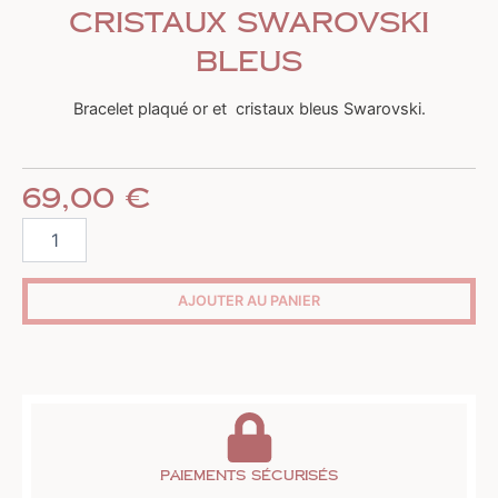
cristaux Swarovski
bleus
Bracelet plaqué or et cristaux bleus Swarovski.
69,00
€
quantité
de
Bracelet
plaqué
AJOUTER AU PANIER
or
et
cristaux
Swarovski
bleus
Paiements sécurisés