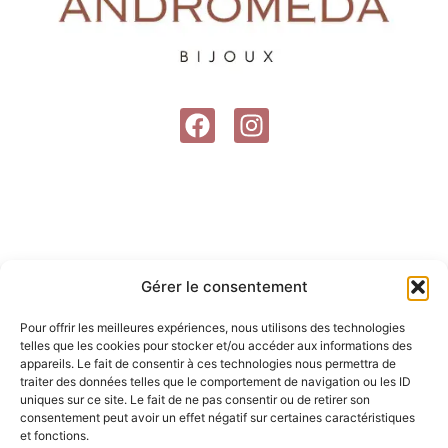
F
I
a
n
c
s
e
t
b
a
o
g
o
r
Gérer le consentement
k
a
m
Pour offrir les meilleures expériences, nous utilisons des technologies
telles que les cookies pour stocker et/ou accéder aux informations des
appareils. Le fait de consentir à ces technologies nous permettra de
traiter des données telles que le comportement de navigation ou les ID
uniques sur ce site. Le fait de ne pas consentir ou de retirer son
consentement peut avoir un effet négatif sur certaines caractéristiques
et fonctions.