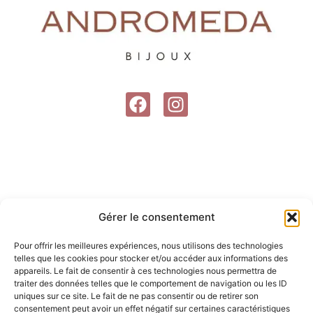
F
I
a
n
c
s
e
t
b
a
o
g
o
r
Gérer le consentement
k
a
m
Pour offrir les meilleures expériences, nous utilisons des technologies
telles que les cookies pour stocker et/ou accéder aux informations des
appareils. Le fait de consentir à ces technologies nous permettra de
traiter des données telles que le comportement de navigation ou les ID
uniques sur ce site. Le fait de ne pas consentir ou de retirer son
consentement peut avoir un effet négatif sur certaines caractéristiques