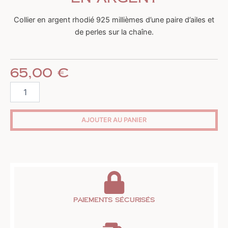
Collier en argent rhodié 925 millièmes d’une paire d’ailes et
de perles sur la chaîne.
65,00
€
quantité
de
Collier
ailes
AJOUTER AU PANIER
et
perles
en
argent
Paiements sécurisés