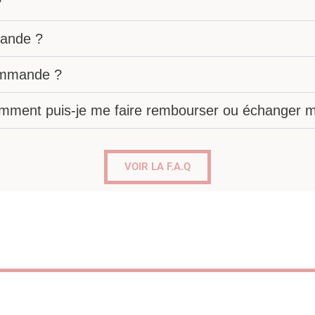
?
ande ?
commande ?
omment puis-je me faire rembourser ou échanger mo
VOIR LA F.A.Q