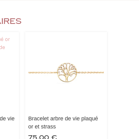
aires
 de vie
Bracelet arbre de vie plaqué
or et strass
75,00
€