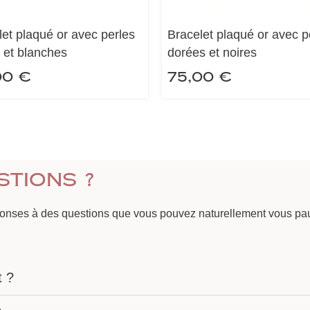
let plaqué or avec perles
Bracelet plaqué or avec p
s et blanches
dorées et noires
00
€
75,00
€
stions ?
ponses à des questions que vous pouvez naturellement vous pau
t ?