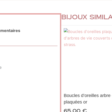
Bijoux simil
émentaires
e
Boucles d’oreilles arbre
plaquées or
65,00
€