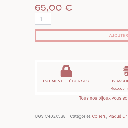
65,00
€
quantité
de
Collier
arbre
AJOUTER
de
vie
plaqué
or
et
strass
Paiements sécurisés
Livrais
Réception 
Tous nos bijoux vous son
UGS
C403X538
Catégories
Colliers
,
Plaqué Or