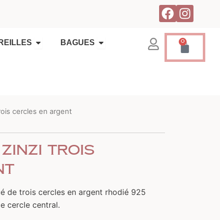
F
I
a
n
c
s
OUVRIR BAGUES
OUVRIR BOUCLES D'OREILLES
0
REILLES
BAGUES
Pani
e
t
b
a
o
g
o
r
k
a
m
trois cercles en argent
Zinzi trois
nt
ué de trois cercles en argent rhodié 925
e cercle central.