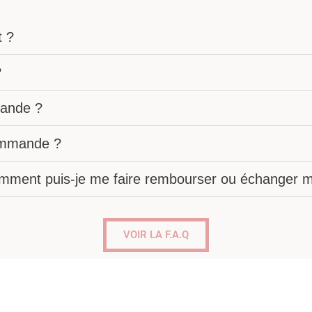
t ?
?
ande ?
commande ?
omment puis-je me faire rembourser ou échanger mo
VOIR LA F.A.Q