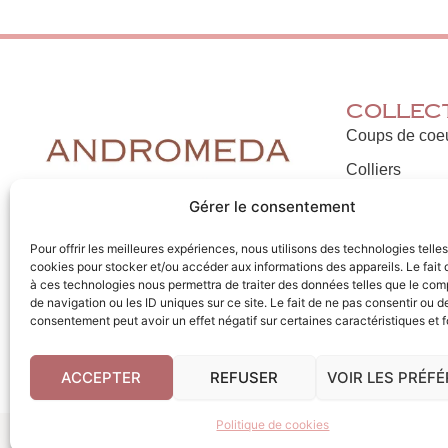
Collec
Coups de coe
Colliers
Bracelets
Gérer le consentement
F
I
Boucles d'orei
Pour offrir les meilleures expériences, nous utilisons des technologies telle
a
n
cookies pour stocker et/ou accéder aux informations des appareils. Le fait 
Bagues
c
s
à ces technologies nous permettra de traiter des données telles que le co
de navigation ou les ID uniques sur ce site. Le fait de ne pas consentir ou de
e
t
consentement peut avoir un effet négatif sur certaines caractéristiques et f
b
a
o
g
ACCEPTER
REFUSER
VOIR LES PRÉF
o
r
k
a
Politique de cookies
m