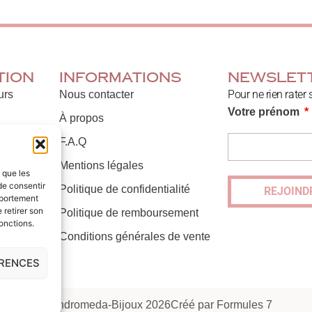
tion
Informations
Newslet
Pour ne rien rater 
urs
Nous contacter
Votre prénom
À propos
F.A.Q
lles
Mentions légales
s que les
de consentir
Politique de confidentialité
REJOIND
mportement
 retirer son
Politique de remboursement
onctions.
Conditions générales de vente
ÉRENCES
© Andromeda-Bijoux 2026
Créé par Formules 7