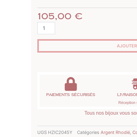
105,00
€
quantité
de
Collier
bicolore
AJOUTER
Zinzi
trois
cercles
en
argent
Paiements sécurisés
Livrais
Réception 
Tous nos bijoux vous son
UGS
HZIC2045Y
Catégories
Argent Rhodié
,
Co