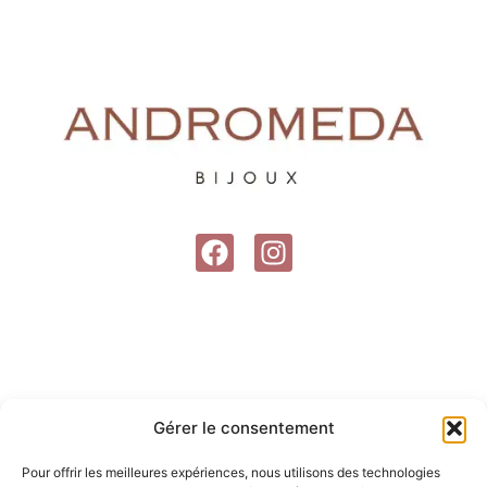
F
I
a
n
c
s
e
t
b
a
o
g
o
r
Gérer le consentement
k
a
m
Pour offrir les meilleures expériences, nous utilisons des technologies