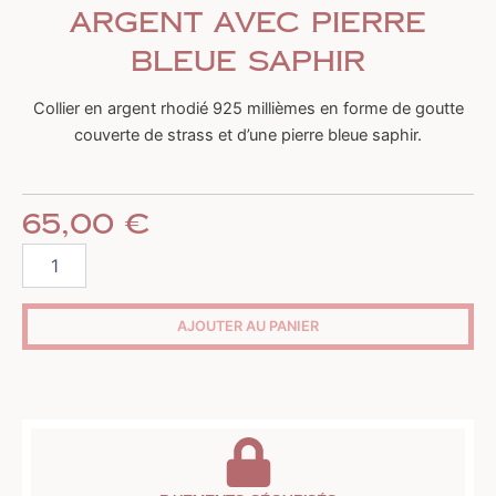
argent avec pierre
bleue saphir
Collier en argent rhodié 925 millièmes en forme de goutte
couverte de strass et d’une pierre bleue saphir.
65,00
€
quantité
de
Collier
goutte
AJOUTER AU PANIER
en
argent
avec
pierre
bleue
saphir