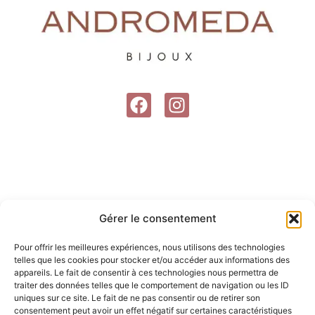
F
I
a
n
c
s
e
t
b
a
o
g
o
r
Gérer le consentement
k
a
m
Pour offrir les meilleures expériences, nous utilisons des technologies
telles que les cookies pour stocker et/ou accéder aux informations des
appareils. Le fait de consentir à ces technologies nous permettra de
traiter des données telles que le comportement de navigation ou les ID
uniques sur ce site. Le fait de ne pas consentir ou de retirer son
consentement peut avoir un effet négatif sur certaines caractéristiques