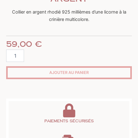
Collier en argent rhodié 925 millièmes d’une licorne à la
crinière multicolore.
59,00
€
quantité
de
Collier
licorne
AJOUTER AU PANIER
en
argent
Paiements sécurisés