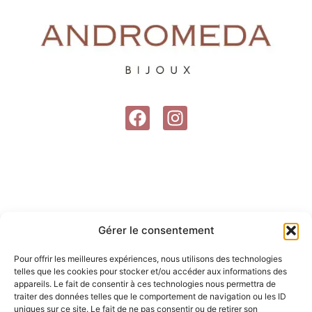
F
I
a
n
c
s
e
t
b
a
o
g
o
r
Gérer le consentement
k
a
m
Pour offrir les meilleures expériences, nous utilisons des technologies
telles que les cookies pour stocker et/ou accéder aux informations des
appareils. Le fait de consentir à ces technologies nous permettra de
traiter des données telles que le comportement de navigation ou les ID
uniques sur ce site. Le fait de ne pas consentir ou de retirer son