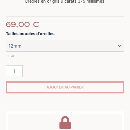
Créoles en or gris 9 carats 375 millièmes.
69,00
€
quantité
Tailles boucles d'oreilles
de
Créoles
en
Or
EFFACER
Gris
AJOUTER AU PANIER