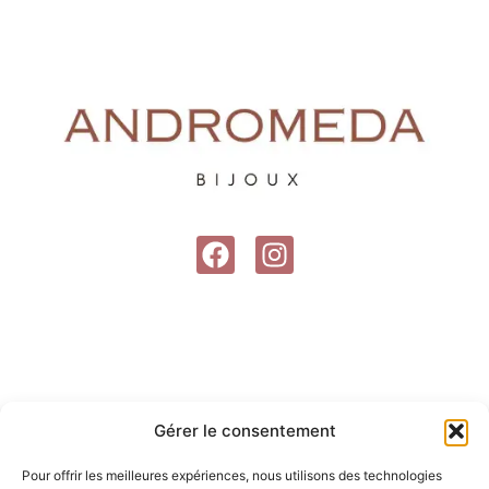
F
I
a
n
c
s
e
t
b
a
o
g
o
r
Gérer le consentement
k
a
m
Pour offrir les meilleures expériences, nous utilisons des technologies