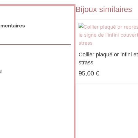
Bijoux similaires
émentaires
Collier plaqué or infini e
strass
e
95,00
€