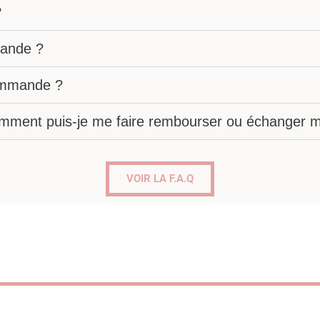
?
ande ?
commande ?
omment puis-je me faire rembourser ou échanger mo
VOIR LA F.A.Q