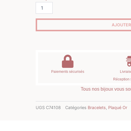
quantité
de
Bracelet
infini
AJOUTER
plaqué
or
et
strass
Paiements sécurisés
Livrais
Réception 
Tous nos bijoux vous son
UGS
C74108
Catégories
Bracelets
,
Plaqué Or