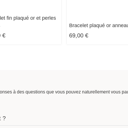
et fin plaqué or et perles
s
Bracelet plaqué or anneau
0
€
69,00
€
ponses à des questions que vous pouvez naturellement vous pau
t ?