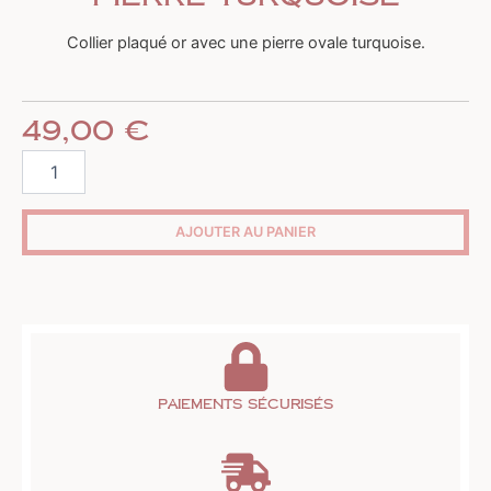
Collier plaqué or avec une pierre ovale turquoise.
49,00
€
quantité
de
Collier
plaqué
AJOUTER AU PANIER
or
pierre
turquoise
Paiements sécurisés