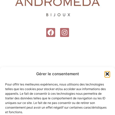
F
I
a
n
c
s
e
t
b
a
o
g
o
r
Gérer le consentement
k
a
m
Pour offrir les meilleures expériences, nous utilisons des technologies
telles que les cookies pour stocker et/ou accéder aux informations des
appareils. Le fait de consentir à ces technologies nous permettra de
traiter des données telles que le comportement de navigation ou les ID
uniques sur ce site. Le fait de ne pas consentir ou de retirer son
consentement peut avoir un effet négatif sur certaines caractéristiques
et fonctions.